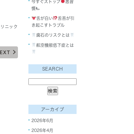
今すぐストップ
悪習
慣🫷
舌が白い
舌苔が引
き起こすトラブル
クリニック
歯石のリスクとは
航空機能低下症とは
EXT
SEARCH
アーカイブ
2026年6月
2026年4月