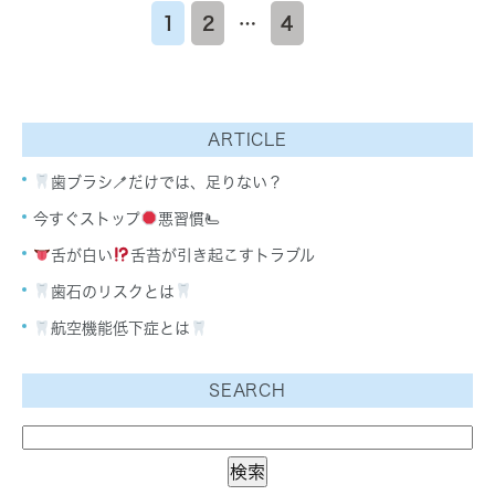
1
2
…
4
ARTICLE
歯ブラシ🪥だけでは、足りない？
今すぐストップ
悪習慣🫷
舌が白い
舌苔が引き起こすトラブル
歯石のリスクとは
航空機能低下症とは
SEARCH