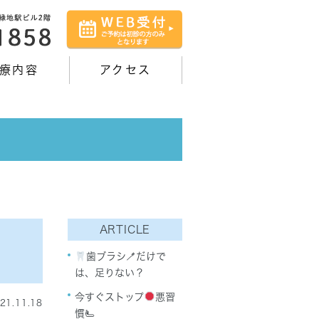
療内容
アクセス
ARTICLE
歯ブラシ🪥だけで
は、足りない？
今すぐストップ
悪習
21.11.18
慣🫷