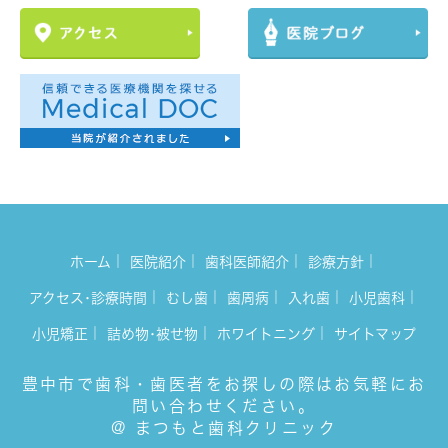
｜
｜
｜
｜
ホーム
医院紹介
歯科医師紹介
診療方針
｜
｜
｜
｜
｜
アクセス･診療時間
むし歯
歯周病
入れ歯
小児歯科
｜
｜
｜
小児矯正
詰め物･被せ物
ホワイトニング
サイトマップ
豊中市で歯科・歯医者をお探しの際はお気軽にお
問い合わせください。
@ まつもと歯科クリニック